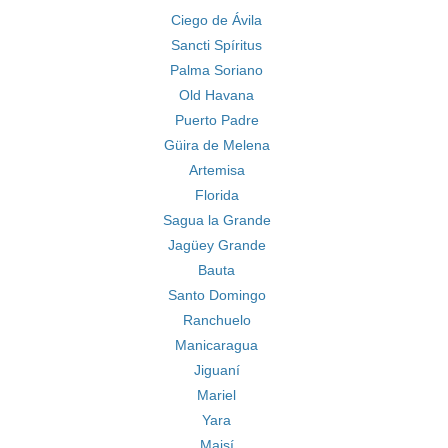
Ciego de Ávila
Sancti Spíritus
Palma Soriano
Old Havana
Puerto Padre
Güira de Melena
Artemisa
Florida
Sagua la Grande
Jagüey Grande
Bauta
Santo Domingo
Ranchuelo
Manicaragua
Jiguaní
Mariel
Yara
Maisí