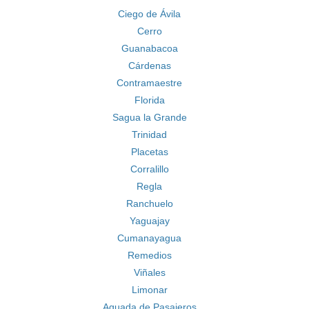
Ciego de Ávila
Cerro
Guanabacoa
Cárdenas
Contramaestre
Florida
Sagua la Grande
Trinidad
Placetas
Corralillo
Regla
Ranchuelo
Yaguajay
Cumanayagua
Remedios
Viñales
Limonar
Aguada de Pasajeros