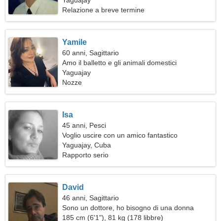
Yaguajay
Relazione a breve termine
Yamile
60 anni, Sagittario
Amo il balletto e gli animali domestici
Yaguajay
Nozze
Isa
45 anni, Pesci
Voglio uscire con un amico fantastico
Yaguajay, Cuba
Rapporto serio
David
46 anni, Sagittario
Sono un dottore, ho bisogno di una donna
insolita
185 cm (6'1"), 81 kg (178 libbre)