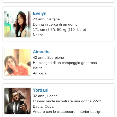
Evelyn
23 anni, Vergine
Donna in cerca di un uomo
171 cm (5'8"), 50 kg (110 libbre)
Nozze
Aimucha
42 anni, Scorpione
Ho bisogno di un campeggio generoso
Bauta
Amicizia
Yordani
32 anni, Leone
L'uomo vuole incontrare una donna 22-29
Bauta, Cuba
Andare con lo skateboard, Interior design