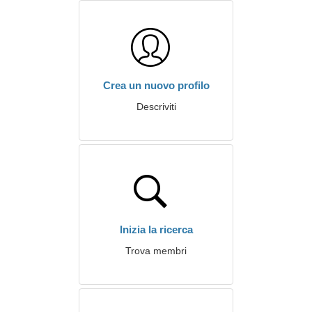
Crea un nuovo profilo
Descriviti
Inizia la ricerca
Trova membri