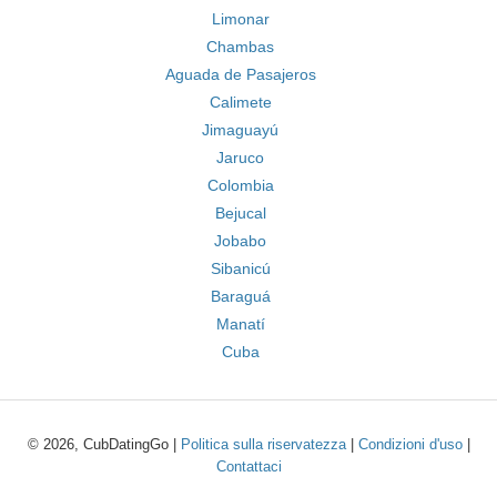
Limonar
Chambas
Aguada de Pasajeros
Calimete
Jimaguayú
Jaruco
Colombia
Bejucal
Jobabo
Sibanicú
Baraguá
Manatí
Cuba
© 2026, CubDatingGo |
Politica sulla riservatezza
|
Condizioni d'uso
|
Contattaci