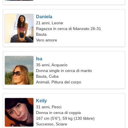
Daniela
21 anni, Leone
Ragazza in cerca di fidanzato 26-31
Bauta
Vero amore
Isa
35 anni, Acquario
Donna single in cerca di marito
Bauta, Cuba
Animali, Pittura del corpo
Keily
31 anni, Pesci
Donna in cerca di coppia
167 cm (5'6"), 59 kg (130 libbre)
Successo, Sciare