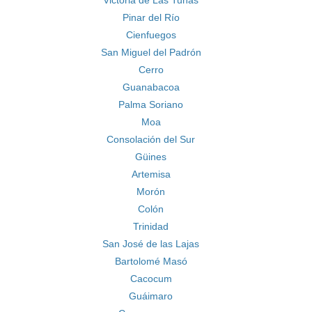
Victoria de Las Tunas
Pinar del Río
Cienfuegos
San Miguel del Padrón
Cerro
Guanabacoa
Palma Soriano
Moa
Consolación del Sur
Güines
Artemisa
Morón
Colón
Trinidad
San José de las Lajas
Bartolomé Masó
Cacocum
Guáimaro