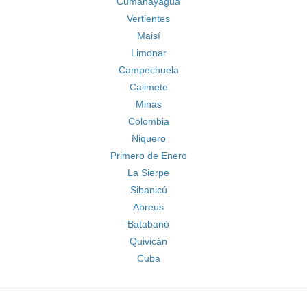
Cumanayagua
Vertientes
Maisí
Limonar
Campechuela
Calimete
Minas
Colombia
Niquero
Primero de Enero
La Sierpe
Sibanicú
Abreus
Batabanó
Quivicán
Cuba