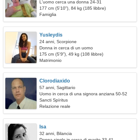
L'uomo cerca una donna 24-31
177 cm (5'10"), 84 kg (185 libbre)
Famiglia
Yusleydis
24 anni, Scorpione
Donna in cerca di un uomo
175 cm (5'9"), 49 kg (108 libbre)
Matrimonio
Clorodiaxido
57 anni, Sagittario
Uomo in cerca di una signora anziana 50-52
Sancti Spíritus
Relazione reale
Isa
32 anni, Bilancia
Donna single in cerca di marito 33-41