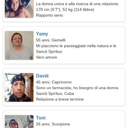
La donna unica e alla ricerca di una relazione
seria
170 cm (5'7"), 52 kg (114 libbre)
Rapporto serio
Yamy
55 anni, Gemelli
Mi piacciono le passeggiate nella natura e le
macchine
Sancti Spíritus
Vero amore
David
46 anni, Capricorno
Sono un farmacista, ho bisogno di una donna
divertente
Sancti Spíritus, Cuba
Relazione a breve termine
Toni
26 anni, Scorpione