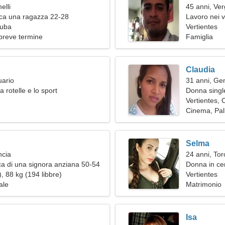
elli
45 anni, Ver
ca una ragazza 22-28
Lavoro nei vi
Cuba
donna merav
Vertientes
breve termine
Famiglia
Claudia
uario
31 anni, Gem
a rotelle e lo sport
Donna single
Vertientes,
Cinema, Pal
Selma
ncia
24 anni, Tor
a di una signora anziana 50-54
Donna in ce
, 88 kg (194 libbre)
Vertientes
ale
Matrimonio
Isa