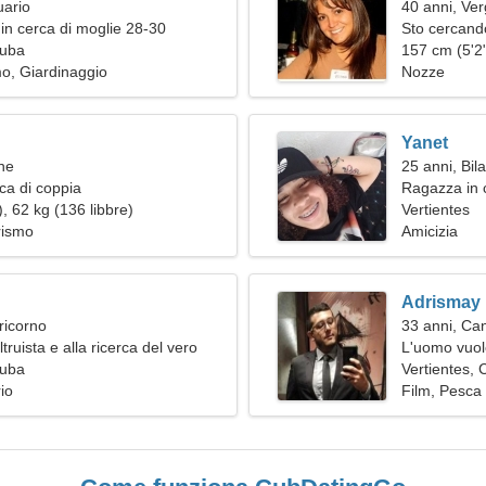
uario
40 anni, Ver
in cerca di moglie 28-30
Sto cercand
Cuba
insieme
157 cm (5'2"
o, Giardinaggio
Nozze
Yanet
ne
25 anni, Bil
ca di coppia
Ragazza in 
, 62 kg (136 libbre)
Vertientes
rismo
Amicizia
Adrismay
ricorno
33 anni, Ca
ruista e alla ricerca del vero
L'uomo vuol
Cuba
Vertientes,
io
Film, Pesca