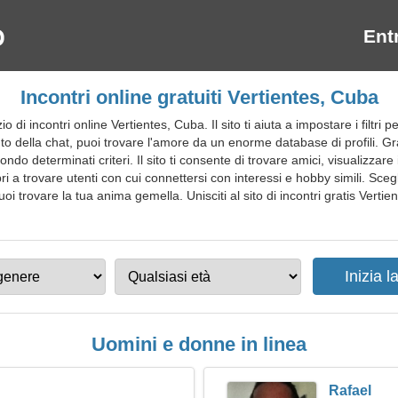
Ent
Incontri online gratuiti Vertientes, Cuba
i incontri online Vertientes, Cuba. Il sito ti aiuta a impostare i filtri per
iuto della chat, puoi trovare l'amore da un enorme database di profili. 
ndo determinati criteri. Il sito ti consente di trovare amici, visualizzare 
a trovare utenti con cui connettersi con interessi e hobby simili. Scegli
oi trovare la tua anima gemella. Unisciti al sito di incontri gratis Vertie
Uomini e donne in linea
Rafael