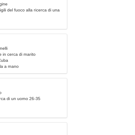
gine
gili del fuoco alla ricerca di una
igliosa
elli
 in cerca di marito
 Cuba
la a mano
o
rca di un uomo 26-35