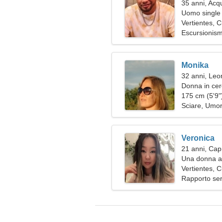
35 anni, Acq
Uomo single 
Vertientes, 
Escursionism
Monika
32 anni, Leo
Donna in cer
175 cm (5'9")
Sciare, Umo
Veronica
21 anni, Cap
Una donna alt
amore
Vertientes, 
Rapporto ser