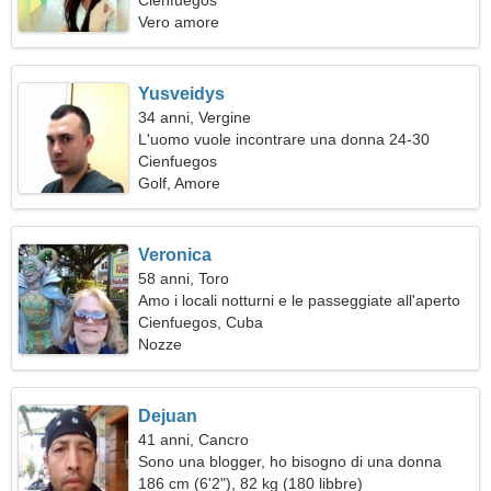
Cienfuegos
Vero amore
Yusveidys
34 anni, Vergine
L'uomo vuole incontrare una donna 24-30
Cienfuegos
Golf, Amore
Veronica
58 anni, Toro
Amo i locali notturni e le passeggiate all'aperto
Cienfuegos, Cuba
Nozze
Dejuan
41 anni, Cancro
Sono una blogger, ho bisogno di una donna
fantastica
186 cm (6'2"), 82 kg (180 libbre)