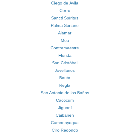
Ciego de Ávila
Cerro
Sancti Spíritus
Palma Soriano
Alamar
Moa
Contramaestre
Florida
San Cristóbal
Jovellanos
Bauta
Regla
San Antonio de los Baños
Cacocum
Jiguaní
Caibarién
Cumanayagua
Ciro Redondo