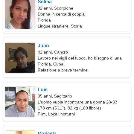
Selma
32 anni, Scorpione
Donna in cerca di coppia
Florida
Lingue straniere, Storia
Juan
42 anni, Cancro
Lavoro nei vigili del fuoco, ho bisogno di una
donna meravigliosa
Florida, Cuba
Relazione a breve termine
Luis
35 anni, Sagittario
L'uomo vuole incontrare una donna 28-33
178 cm (5'11"), 82 kg (180 libbre)
Film, Locali notturni
Maricela