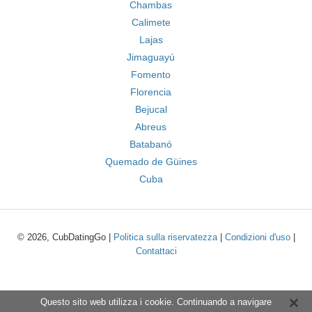
Chambas
Calimete
Lajas
Jimaguayú
Fomento
Florencia
Bejucal
Abreus
Batabanó
Quemado de Güines
Cuba
© 2026, CubDatingGo |
Politica sulla riservatezza
|
Condizioni d'uso
|
Contattaci
Questo sito web utilizza i cookie. Continuando a navigare