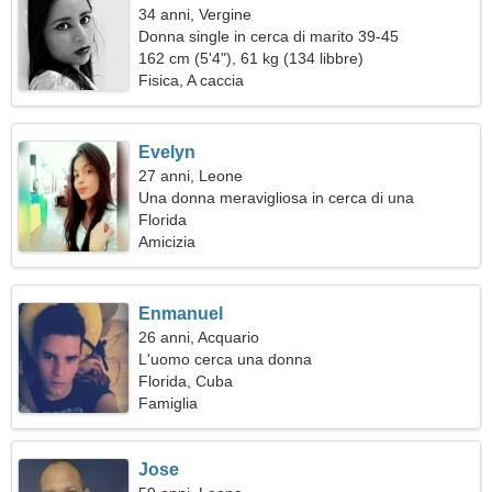
34 anni, Vergine
Donna single in cerca di marito 39-45
162 cm (5'4"), 61 kg (134 libbre)
Fisica, A caccia
Evelyn
27 anni, Leone
Una donna meravigliosa in cerca di una
relazione
Florida
Amicizia
Enmanuel
26 anni, Acquario
L'uomo cerca una donna
Florida, Cuba
Famiglia
Jose