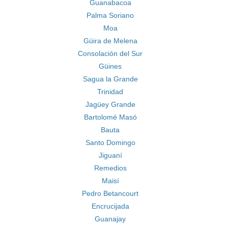
Guanabacoa
Palma Soriano
Moa
Güira de Melena
Consolación del Sur
Güines
Sagua la Grande
Trinidad
Jagüey Grande
Bartolomé Masó
Bauta
Santo Domingo
Jiguaní
Remedios
Maisí
Pedro Betancourt
Encrucijada
Guanajay