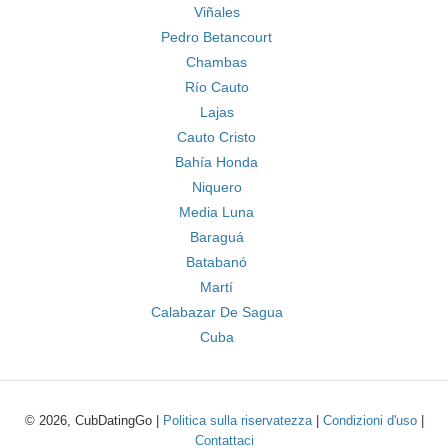
Viñales
Pedro Betancourt
Chambas
Río Cauto
Lajas
Cauto Cristo
Bahía Honda
Niquero
Media Luna
Baraguá
Batabanó
Martí
Calabazar De Sagua
Cuba
© 2026, CubDatingGo |
Politica sulla riservatezza
|
Condizioni d'uso
|
Contattaci