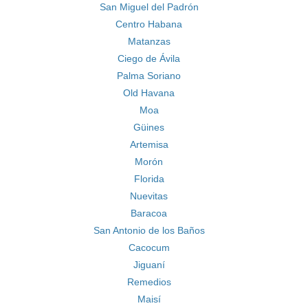
San Miguel del Padrón
Centro Habana
Matanzas
Ciego de Ávila
Palma Soriano
Old Havana
Moa
Güines
Artemisa
Morón
Florida
Nuevitas
Baracoa
San Antonio de los Baños
Cacocum
Jiguaní
Remedios
Maisí