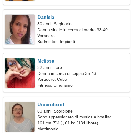
Daniela
30 anni, Sagittario
Donna single in cerca di marito 33-40
Varadero
Badminton, Impianti
Melissa
32 anni, Toro
Donna in cerca di coppia 35-43
Varadero, Cuba
Fitness, Umorismo
Unnirutexol
60 anni, Scorpione
Sono appassionato di musica e bowling
161 cm (5'4"), 61 kg (134 libbre)
Matrimonio