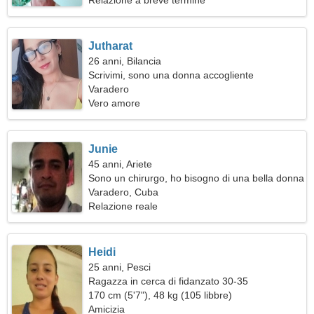
Relazione a breve termine
Jutharat
26 anni, Bilancia
Scrivimi, sono una donna accogliente
Varadero
Vero amore
Junie
45 anni, Ariete
Sono un chirurgo, ho bisogno di una bella donna
Varadero, Cuba
Relazione reale
Heidi
25 anni, Pesci
Ragazza in cerca di fidanzato 30-35
170 cm (5'7"), 48 kg (105 libbre)
Amicizia