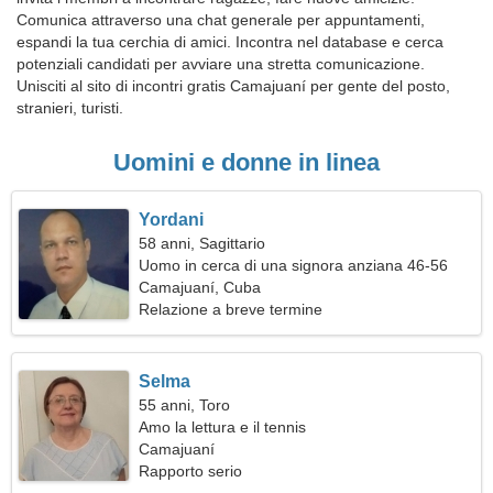
Comunica attraverso una chat generale per appuntamenti,
espandi la tua cerchia di amici. Incontra nel database e cerca
potenziali candidati per avviare una stretta comunicazione.
Unisciti al sito di incontri gratis Camajuaní per gente del posto,
stranieri, turisti.
Uomini e donne in linea
Yordani
58 anni, Sagittario
Uomo in cerca di una signora anziana 46-56
Camajuaní, Cuba
Relazione a breve termine
Selma
55 anni, Toro
Amo la lettura e il tennis
Camajuaní
Rapporto serio