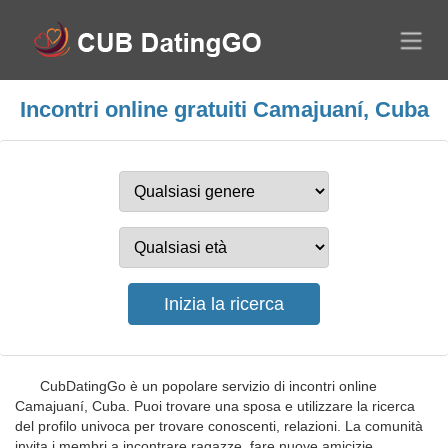
Incontri online gratuiti Camajuaní, Cuba
CubDatingGo è un popolare servizio di incontri online
Camajuaní, Cuba. Puoi trovare una sposa e utilizzare la ricerca
del profilo univoca per trovare conoscenti, relazioni. La comunità
invita i membri a incontrare ragazze, fare nuove amicizie.