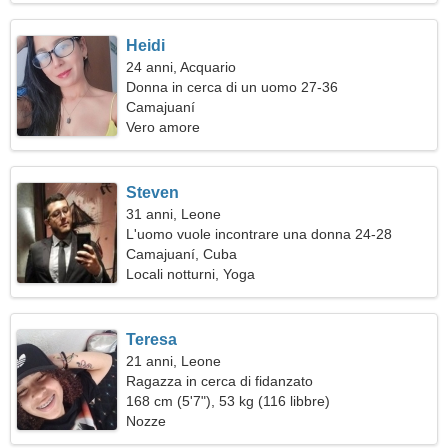
Heidi
24 anni, Acquario
Donna in cerca di un uomo 27-36
Camajuaní
Vero amore
Steven
31 anni, Leone
L'uomo vuole incontrare una donna 24-28
Camajuaní, Cuba
Locali notturni, Yoga
Teresa
21 anni, Leone
Ragazza in cerca di fidanzato
168 cm (5'7"), 53 kg (116 libbre)
Nozze