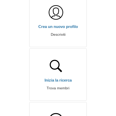
Crea un nuovo profilo
Descriviti
Inizia la ricerca
Trova membri