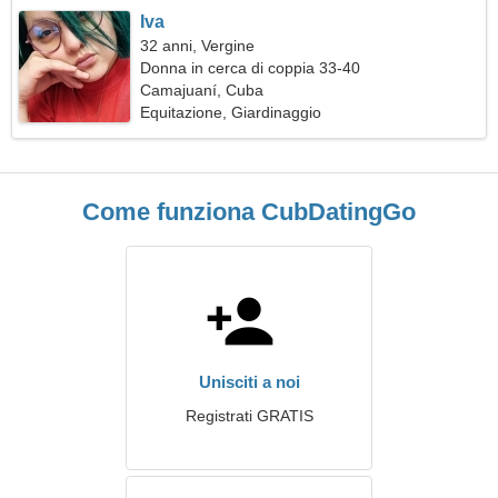
Iva
32 anni, Vergine
Donna in cerca di coppia 33-40
Camajuaní, Cuba
Equitazione, Giardinaggio
Come funziona CubDatingGo
Unisciti a noi
Registrati GRATIS