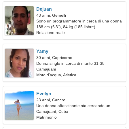
Dejuan
43 anni, Gemelli
Sono un programmatore in cerca di una donna
sensibile
188 cm (6'3"), 84 kg (185 libbre)
Relazione reale
Yamy
30 anni, Capricorno
Donna single in cerca di marito 31-38
Camajuaní
Moto d'acqua, Atletica
Evelyn
23 anni, Cancro
Una donna affascinante sta cercando un
appuntamento
Camajuaní, Cuba
Matrimonio