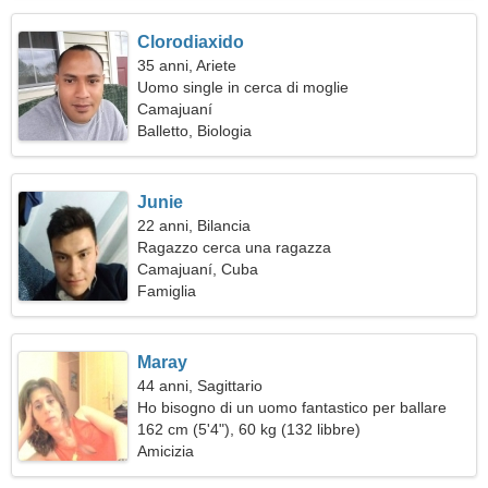
Clorodiaxido
35 anni, Ariete
Uomo single in cerca di moglie
Camajuaní
Balletto, Biologia
Junie
22 anni, Bilancia
Ragazzo cerca una ragazza
Camajuaní, Cuba
Famiglia
Maray
44 anni, Sagittario
Ho bisogno di un uomo fantastico per ballare
162 cm (5'4"), 60 kg (132 libbre)
Amicizia